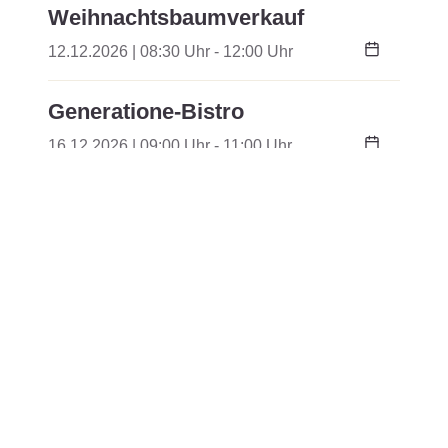
Weihnachtsbaumverkauf
12.12.2026 | 08:30 Uhr - 12:00 Uhr
Generatione-Bistro
16.12.2026 | 09:00 Uhr - 11:00 Uhr
schön&gut spielt UNTER FREIEM
HIMMEL
15.01.2027 | 20:00 Uhr - 22:00 Uhr
TRUMMER Ir Brandig – Duo mit
Ursina
20.02.2027 | 20:00 Uhr - 22:00 Uhr