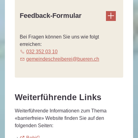
Feedback-Formular
Bei Fragen können Sie uns wie folgt
erreichen:
032 352 03 10
g
m
nd
schr
b
r
b
r
n
ch
Weiterführende Links
Weiterführende Informationen zum Thema
«barrierfreie» Website finden Sie auf den
folgenden Seiten:
BehiG