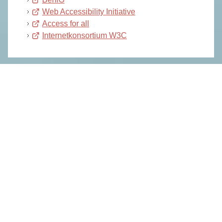
Web Accessibility Initiative
Access for all
Internetkonsortium W3C
Schalteröffnungszeiten Juli/August 2026
Die Büros der Gemeindeverwaltung im Rathaus und
an der Kreuzgasse 32 (Bauverwaltung) sind von
Montag, 6. Juli 2026 bis und mit Freitag, 7. August
2026
jeweils am Morgen (08.30 – 11.30 Uhr) geöffnet.
Am Nachmittag bleiben die Schalter geschlossen.