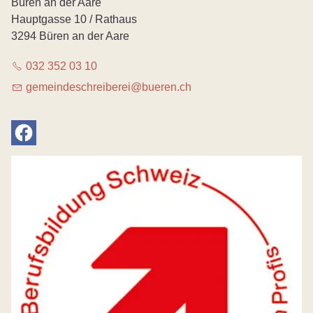
Büren an der Aare
Hauptgasse 10 / Rathaus
3294 Büren an der Aare
032 352 03 10
g
m
nd
schr
b
r
b
r
n
ch