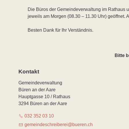
Die Büros der Gemeindeverwaltung im Rathaus u
jeweils am Morgen (08.30 – 11.30 Uhr) geöffnet. 
Besten Dank für Ihr Verständnis.
Bitte 
Kontakt
Gemeindeverwaltung
Büren an der Aare
Hauptgasse 10 / Rathaus
3294 Büren an der Aare
032 352 03 10
g
m
nd
schr
b
r
b
r
n
ch