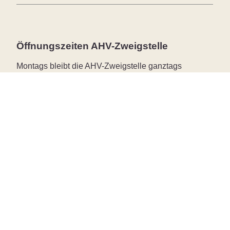
Öffnungszeiten AHV-Zweigstelle
Montags bleibt die AHV-Zweigstelle ganztags
geschlossen. Ansonsten gelten die Öffnungszeiten
der Gemeindeverwaltung.
ehalten. Mit der Benutzung dieser Website akzeptieren Sie die