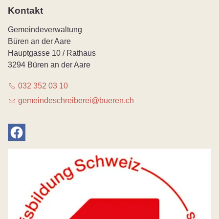
Kontakt
Gemeindeverwaltung
Büren an der Aare
Hauptgasse 10 / Rathaus
3294 Büren an der Aare
032 352 03 10
g
m
nd
schr
b
r
b
r
n
ch