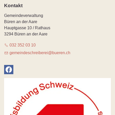
Kontakt
Gemeindeverwaltung
Büren an der Aare
Hauptgasse 10 / Rathaus
3294 Büren an der Aare
032 352 03 10
g
m
nd
schr
b
r
b
r
n
ch