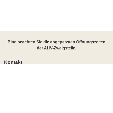
Bitte beachten Sie die angepassten Öffnungszeiten
der AHV-Zweigstelle.
Kontakt
Gemeindeverwaltung
Büren an der Aare
Hauptgasse 10 / Rathaus
3294 Büren an der Aare
032 352 03 10
g
m
nd
schr
b
r
b
r
n
ch