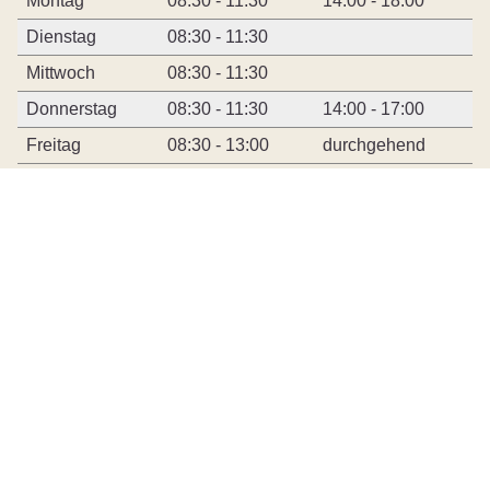
Montag
08:30 - 11:30
14:00 - 18:00
Dienstag
08:30 - 11:30
Mittwoch
08:30 - 11:30
Donnerstag
08:30 - 11:30
14:00 - 17:00
Freitag
08:30 - 13:00
durchgehend
Öffnungszeiten AHV-Zweigstelle
Montags bleibt die AHV-Zweigstelle ganztags
geschlossen. Ansonsten gelten die Öffnungszeiten der
Gemeindeverwaltung.
Schnellzugriff
Sitemap
Barrierefreiheit