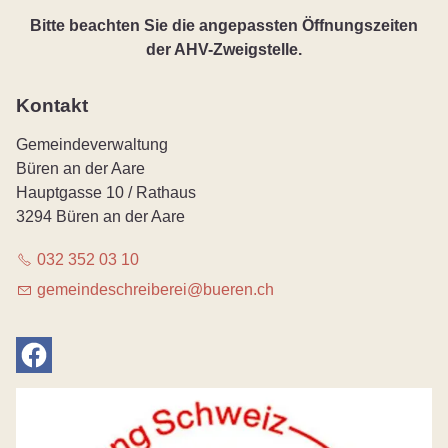
Bitte beachten Sie die angepassten Öffnungszeiten
der AHV-Zweigstelle.
Kontakt
Gemeindeverwaltung
Büren an der Aare
Hauptgasse 10 / Rathaus
3294 Büren an der Aare
032 352 03 10
g
m
nd
schr
b
r
b
r
n
ch