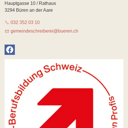
Hauptgasse 10 / Rathaus
3294 Büren an der Aare
032 352 03 10
g
m
nd
schr
b
r
b
r
n
ch