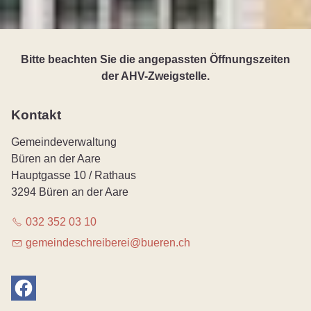
Bitte beachten Sie die angepassten Öffnungszeiten
der AHV-Zweigstelle.
Kontakt
Gemeindeverwaltung
Büren an der Aare
Hauptgasse 10 / Rathaus
3294 Büren an der Aare
032 352 03 10
g
m
nd
schr
b
r
b
r
n
ch