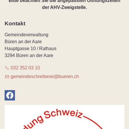
Bitte beachten Sie die angepassten Öffnungszeiten
der AHV-Zweigstelle.
Kontakt
Gemeindeverwaltung
Büren an der Aare
Hauptgasse 10 / Rathaus
3294 Büren an der Aare
032 352 03 10
g
m
nd
schr
b
r
b
r
n
ch