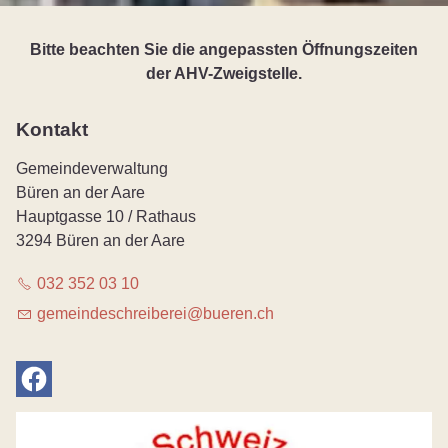
Bitte beachten Sie die angepassten Öffnungszeiten
der AHV-Zweigstelle.
Kontakt
Gemeindeverwaltung
Büren an der Aare
Hauptgasse 10 / Rathaus
3294 Büren an der Aare
032 352 03 10
g
m
nd
schr
b
r
b
r
n
ch