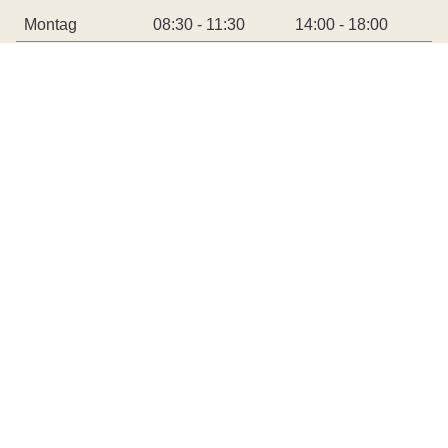
Montag
08:30 - 11:30
14:00 - 18:00
Dienstag
08:30 - 11:30
Mittwoch
08:30 - 11:30
Donnerstag
08:30 - 11:30
14:00 - 17:00
Freitag
08:30 - 13:00
durchgehend
Öffnungszeiten AHV-Zweigstelle
Montags bleibt die AHV-Zweigstelle ganztags
geschlossen. Ansonsten gelten die Öffnungszeiten der
Gemeindeverwaltung.
Schnellzugriff
Sitemap