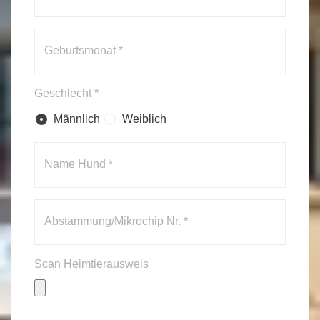
Geburtsmonat *
Geschlecht *
Männlich
Weiblich
Name Hund *
Abstammung/Mikrochip Nr. *
Scan Heimtierausweis