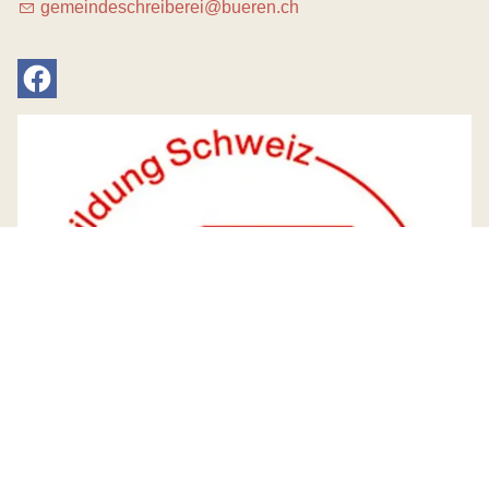
g
m
nd
schr
b
r
b
r
n
ch