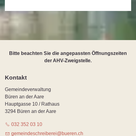
Bitte beachten Sie die angepassten Öffnungszeiten
der AHV-Zweigstelle.
Kontakt
Gemeindeverwaltung
Büren an der Aare
Hauptgasse 10 / Rathaus
3294 Büren an der Aare
032 352 03 10
g
m
nd
schr
b
r
b
r
n
ch