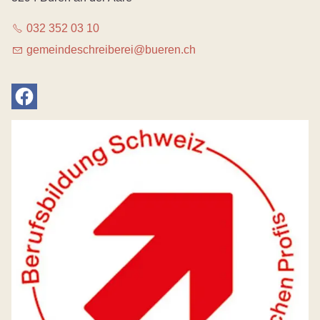
032 352 03 10
g
m
nd
schr
b
r
b
r
n
ch