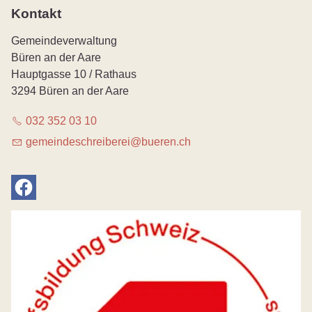
Kontakt
Gemeindeverwaltung
Büren an der Aare
Hauptgasse 10 / Rathaus
3294 Büren an der Aare
032 352 03 10
g
m
nd
schr
b
r
b
r
n
ch