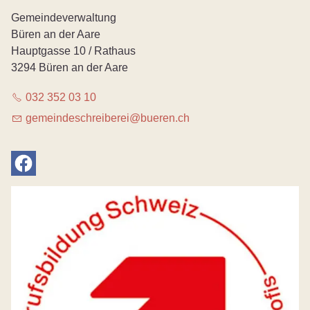
Gemeindeverwaltung
Büren an der Aare
Hauptgasse 10 / Rathaus
3294 Büren an der Aare
032 352 03 10
g
m
nd
schr
b
r
b
r
n
ch