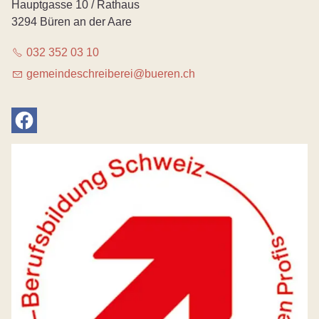
Hauptgasse 10 / Rathaus
3294 Büren an der Aare
032 352 03 10
g
m
nd
schr
b
r
b
r
n
ch