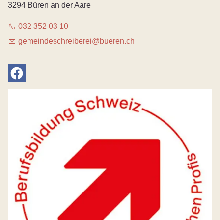
3294 Büren an der Aare
032 352 03 10
g
m
nd
schr
b
r
b
r
n
ch