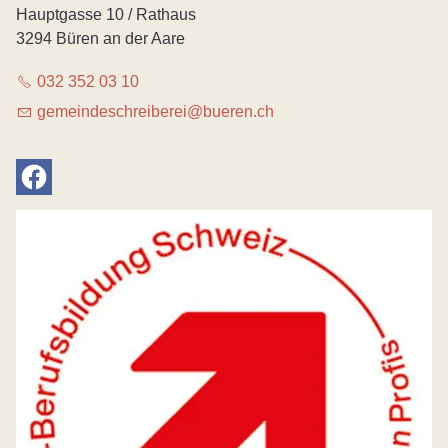
Hauptgasse 10 / Rathaus
3294 Büren an der Aare
032 352 03 10
g
m
nd
schr
b
r
b
r
n
ch