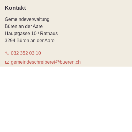
Kontakt
Gemeindeverwaltung
Büren an der Aare
Hauptgasse 10 / Rathaus
3294 Büren an der Aare
032 352 03 10
g
m
nd
schr
b
r
b
r
n
ch