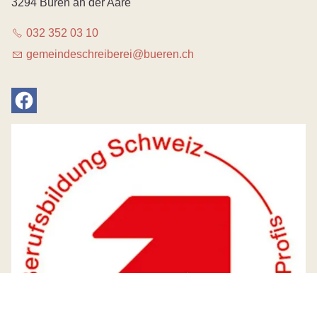
3294 Büren an der Aare
032 352 03 10
g
m
nd
schr
b
r
b
r
n
ch