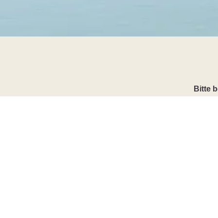
Bitte 
Kontakt
Gemeindeverwaltung
Büren an der Aare
Hauptgasse 10 / Rathaus
3294 Büren an der Aare
032 352 03 10
g
m
nd
schr
b
r
b
r
n
ch