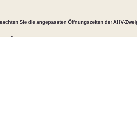
beachten Sie die angepassten Öffnungszeiten der AHV-Zweig
Öffnungszeiten Gemeindeverwaltung
Montag
08:30 - 11:30
14:00 - 18:00
Dienstag
08:30 - 11:30
Mittwoch
08:30 - 11:30
Donnerstag
08:30 - 11:30
14:00 - 17:00
Freitag
08:30 - 13:00
durchgehend
Öffnungszeiten AHV-Zweigstelle