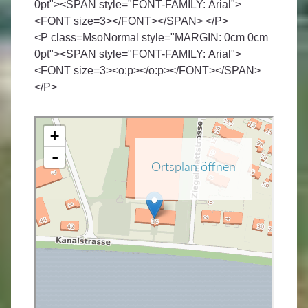
0pt"><SPAN style="FONT-FAMILY: Arial">
<FONT size=3></FONT></SPAN> </P>
<P class=MsoNormal style="MARGIN: 0cm 0cm
0pt"><SPAN style="FONT-FAMILY: Arial">
<FONT size=3><o:p></o:p></FONT></SPAN>
</P>