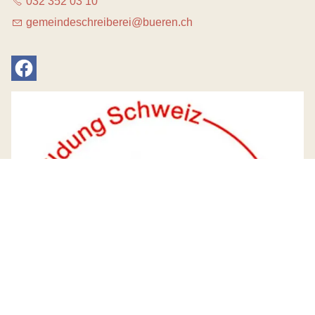
032 352 03 10
g
m
nd
schr
b
r
b
r
n
ch