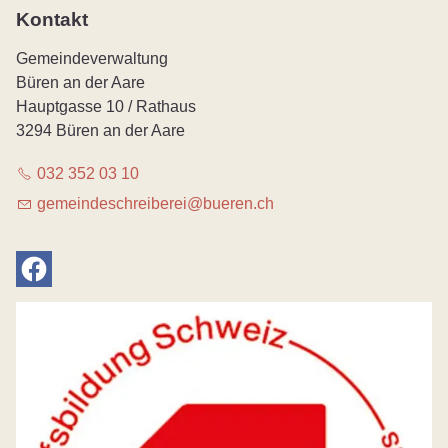
Kontakt
Gemeindeverwaltung
Büren an der Aare
Hauptgasse 10 / Rathaus
3294 Büren an der Aare
032 352 03 10
g
m
nd
schr
b
r
b
r
n
ch