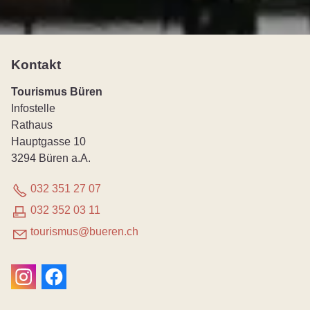
Kontakt
Tourismus Büren
Infostelle
Rathaus
Hauptgasse 10
3294 Büren a.A.
032 351 27 07
032 352 03 11
t
r
sm
s
b
r
n
ch