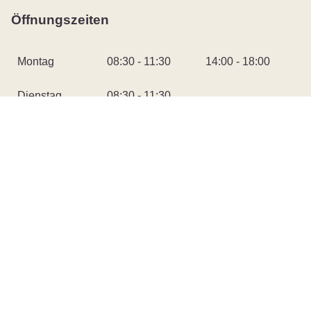
Öffnungszeiten
Montag
08:30 - 11:30
14:00 - 18:00
Dienstag
08:30 - 11:30
Mittwoch
08:30 - 11:30
Donnerstag
08:30 - 11:30
14:00 - 17:00
Freitag
08:30 - 13:00
durchgehend
Schnellzugriff
Sitemap
Barrierefreiheit