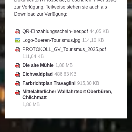
zur Verfügung. Teilweise stehen sie auch als
Download zur Verfügung:
QR-Einzahlungsschein-leer.pdf
44,05 KB
Logo-Bueren-Tourismus.jpg
114,10 KB
PROTOKOLL_GV_Tourismus_2025.pdf
111,64 KB
Die alte Mühle
1,88 MB
Eichwaldpfad
486,63 KB
Farbrichtplan Travaglini
915,30 KB
Mittelalterlicher Wallfahrtsort Oberbüren,
Chilchmatt
1,86 MB